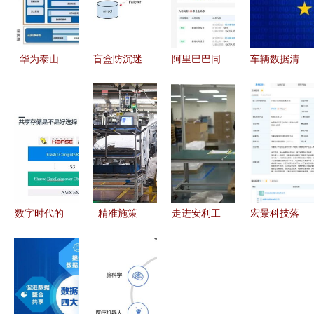
华为泰山
盲盒防沉迷
阿里巴巴同
车辆数据清
ARM服务
与订单限购
日成立两家
理服务 构
器正式商用
数据处理服
新数据科技
筑企业与个
搭载鲲鹏
务的设计与
公司，数据
人数据安全
920，开启
实现
处理服务迎
的坚实防线
数据处理服
来战略升级
务新篇章
数字时代的
精准施策
走进安利工
宏景科技落
基石 Umtor
双线并进
厂 揭秘数
户银川 以
分布式多协
以精细化防
据处理服务
数据处理服
议统一存储
控护航复工
背后的财经
务为支点，
与数据处理
复产新常态
洞察
赋能西部数