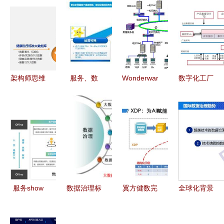
架构师思维
服务、数
Wonderware
数字化工厂
与AI之力
据、产品
工厂实时数
中的数据处
一个覆盖医
新形势下客
据库在石钢
理服务 构
学全流程的
户服务体系
的应用_技
建高效、透
产品体系如
建设的新思
术方案_工
明的智能生
何铸就
考（四）之
控网_工业
产未来
数据处理服
360 数据处
务
理服务
服务show
数据治理标
翼方健数完
全球化背景
新零售数据
准与服务
成B轮融资
下的数据治
中台解决方
为政府数据
隐私安全计
理标准发展