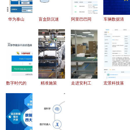
华为泰山
盲盒防沉迷
阿里巴巴同
车辆数据清
ARM服务
与订单限购
日成立两家
理服务 构
器正式商用
数据处理服
新数据科技
筑企业与个
搭载鲲鹏
务的设计与
公司，数据
人数据安全
920，开启
实现
处理服务迎
的坚实防线
数据处理服
来战略升级
务新篇章
数字时代的
精准施策
走进安利工
宏景科技落
基石 Umtor
双线并进
厂 揭秘数
户银川 以
分布式多协
以精细化防
据处理服务
数据处理服
议统一存储
控护航复工
背后的财经
务为支点，
与数据处理
复产新常态
洞察
赋能西部数
服务实践
字经济新篇