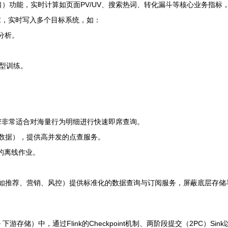
窗口）功能，实时计算如页面PV/UV、搜索热词、转化漏斗等核心业务指标
求，实时写入多个目标系统，如：
维分析。
模型训练。
化引擎非常适合对海量行为明细进行快速即席查询。
全量数据），提供高并发的点查服务。
+1的离线作业。
（如推荐、营销、风控）提供标准化的数据查询与订阅服务，屏蔽底层存储
ink -> 下游存储）中，通过Flink的Checkpoint机制、两阶段提交（2